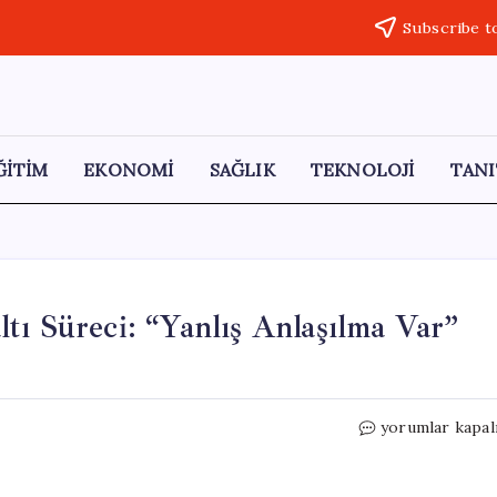
Subscribe t
ĞİTİM
EKONOMİ
SAĞLIK
TEKNOLOJİ
TANI
tı Süreci: “Yanlış Anlaşılma Var”
Rasim
yorumlar kapal
Ozan
Kütahyalı’nın
Gözaltı