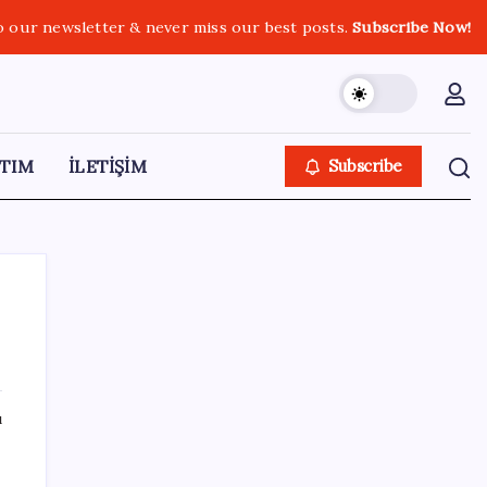
o our newsletter & never miss our best posts.
Subscribe Now!
TIM
İLETİŞİM
Subscribe
SON YAZILAR
ı
12.5 milyon emekli açık kıskacında