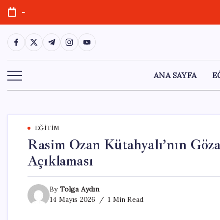
Skip
-
to
content
https://www.facebook.com/
https://twitter.com/
https://t.me/
https://www.instagram.com/
https://youtube.com/
ANA SAYFA
E
EĞITIM
Rasim Ozan Kütahyalı’nın Gözal
Açıklaması
By
Tolga Aydın
14 Mayıs 2026
1 Min Read