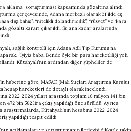
Süreci:
para aklama” soruşturması kapsamında gözaltına alındı.
“Yanlış
şturma çerçevesinde, Adana merkezli olarak 21 ilde eş
Anlaşılma
dışı bahis”, “nitelikli dolandırıcılık”, “rüşvet” ve “kara
Var”
da gözaltı kararı çıkarıldı. Şu ana kadar aralarında
Açıklaması
ındı.
için
hyalı, sağlık kontrolü için Adana Adli Tıp Kurumu’na
parak, “İyiyiz baba. Bende öyle bir para hareketliliği yok.
ullandı. Kütahyalı’nın ardından diğer şüpheliler de
ç’in haberine göre, MASAK (Mali Suçları Araştırma Kurulu)
 hesap hareketleri de detaylı olarak incelendi.
na 2022-2024 yılları arasında toplam 16 milyon 141 bin
on 472 bin 582 lira çıkış yapıldığı öne sürüldü. Ayrıca,
lan araştırmalarda, Kütahyalı’nın hesabına 2022-2024
riş yapıldığı tespit edildi.
nın açıklamaları ve soruşturmanın ilerleyişi dikkatle takip