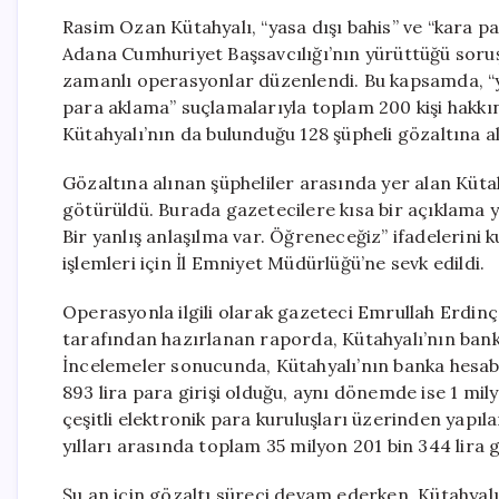
Rasim Ozan Kütahyalı, “yasa dışı bahis” ve “kara 
Adana Cumhuriyet Başsavcılığı’nın yürüttüğü soru
zamanlı operasyonlar düzenlendi. Bu kapsamda, “yasa 
para aklama” suçlamalarıyla toplam 200 kişi hakkın
Kütahyalı’nın da bulunduğu 128 şüpheli gözaltına al
Gözaltına alınan şüpheliler arasında yer alan Küta
götürüldü. Burada gazetecilere kısa bir açıklama ya
Bir yanlış anlaşılma var. Öğreneceğiz” ifadelerini k
işlemleri için İl Emniyet Müdürlüğü’ne sevk edildi.
Operasyonla ilgili olarak gazeteci Emrullah Erdin
tarafından hazırlanan raporda, Kütahyalı’nın banka
İncelemeler sonucunda, Kütahyalı’nın banka hesabı
893 lira para girişi olduğu, aynı dönemde ise 1 mily
çeşitli elektronik para kuruluşları üzerinden yapı
yılları arasında toplam 35 milyon 201 bin 344 lira gi
Şu an için gözaltı süreci devam ederken, Kütahyalı’