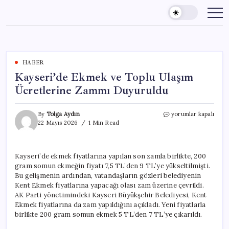
Skip
to
content
HABER
Kayseri’de Ekmek ve Toplu Ulaşım
Ücretlerine Zammı Duyuruldu
Kayseri’de
By
Tolga Aydın
yorumlar kapalı
Ekmek
22 Mayıs 2026
1 Min Read
ve
Toplu
Ulaşım
Kayseri’de ekmek fiyatlarına yapılan son zamla birlikte, 200
Ücretlerine
gram somun ekmeğin fiyatı 7,5 TL’den 9 TL’ye yükseltilmişti.
Zammı
Duyuruldu
Bu gelişmenin ardından, vatandaşların gözleri belediyenin
için
Kent Ekmek fiyatlarına yapacağı olası zam üzerine çevrildi.
AK Parti yönetimindeki Kayseri Büyükşehir Belediyesi, Kent
Ekmek fiyatlarına da zam yapıldığını açıkladı. Yeni fiyatlarla
birlikte 200 gram somun ekmek 5 TL’den 7 TL’ye çıkarıldı.