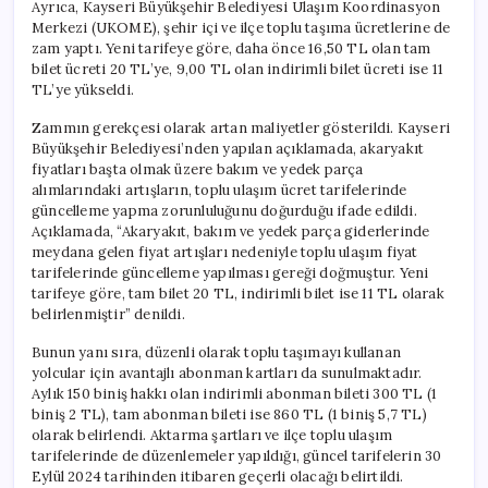
Ayrıca, Kayseri Büyükşehir Belediyesi Ulaşım Koordinasyon
Merkezi (UKOME), şehir içi ve ilçe toplu taşıma ücretlerine de
zam yaptı. Yeni tarifeye göre, daha önce 16,50 TL olan tam
bilet ücreti 20 TL’ye, 9,00 TL olan indirimli bilet ücreti ise 11
TL’ye yükseldi.
Zammın gerekçesi olarak artan maliyetler gösterildi. Kayseri
Büyükşehir Belediyesi’nden yapılan açıklamada, akaryakıt
fiyatları başta olmak üzere bakım ve yedek parça
alımlarındaki artışların, toplu ulaşım ücret tarifelerinde
güncelleme yapma zorunluluğunu doğurduğu ifade edildi.
Açıklamada, “Akaryakıt, bakım ve yedek parça giderlerinde
meydana gelen fiyat artışları nedeniyle toplu ulaşım fiyat
tarifelerinde güncelleme yapılması gereği doğmuştur. Yeni
tarifeye göre, tam bilet 20 TL, indirimli bilet ise 11 TL olarak
belirlenmiştir” denildi.
Bunun yanı sıra, düzenli olarak toplu taşımayı kullanan
yolcular için avantajlı abonman kartları da sunulmaktadır.
Aylık 150 biniş hakkı olan indirimli abonman bileti 300 TL (1
biniş 2 TL), tam abonman bileti ise 860 TL (1 biniş 5,7 TL)
olarak belirlendi. Aktarma şartları ve ilçe toplu ulaşım
tarifelerinde de düzenlemeler yapıldığı, güncel tarifelerin 30
Eylül 2024 tarihinden itibaren geçerli olacağı belirtildi.