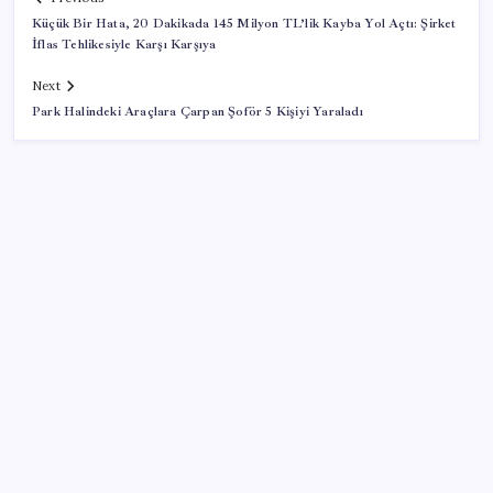
Küçük Bir Hata, 20 Dakikada 145 Milyon TL’lik Kayba Yol Açtı: Şirket
İflas Tehlikesiyle Karşı Karşıya
Next
Park Halindeki Araçlara Çarpan Şoför 5 Kişiyi Yaraladı
SON YAZILAR
Petrol yükseldi: Akaryakıta dev zam geliyor!
12.5 milyon emekli açık kıskacında
2027 Yılına Kadar DRAM ve HBM Stokları Tamamen