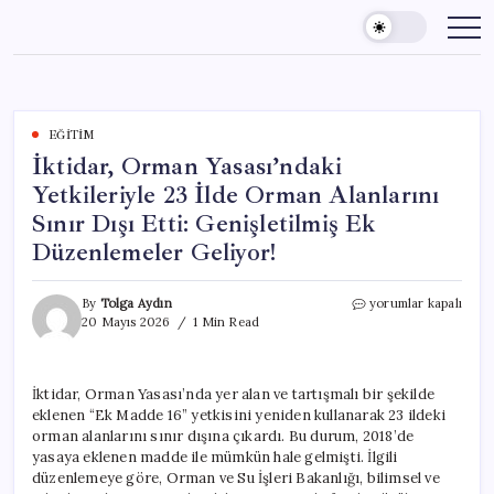
Skip
to
content
EĞITIM
İktidar, Orman Yasası’ndaki
Yetkileriyle 23 İlde Orman Alanlarını
Sınır Dışı Etti: Genişletilmiş Ek
Düzenlemeler Geliyor!
İktidar,
By
Tolga Aydın
yorumlar kapalı
Orman
20 Mayıs 2026
1 Min Read
Yasası’ndaki
Yetkileriyle
23
İktidar, Orman Yasası’nda yer alan ve tartışmalı bir şekilde
İlde
eklenen “Ek Madde 16” yetkisini yeniden kullanarak 23 ildeki
Orman
Alanlarını
orman alanlarını sınır dışına çıkardı. Bu durum, 2018’de
Sınır
yasaya eklenen madde ile mümkün hale gelmişti. İlgili
Dışı
düzenlemeye göre, Orman ve Su İşleri Bakanlığı, bilimsel ve
Etti: