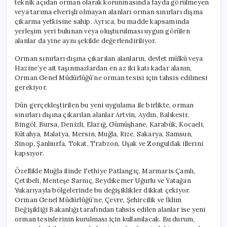
teknik açıdan orman olarak korunmasında fayda görülmeyen
Genişletilmiş
veya tarıma elverişli olmayan alanları orman sınırları dışına
Ek
çıkarma yetkisine sahip. Ayrıca, bu madde kapsamında
Düzenlemeler
yerleşim yeri bulunan veya oluşturulması uygun görülen
Geliyor!
alanlar da yine aynı şekilde değerlendiriliyor.
için
Orman sınırları dışına çıkarılan alanların, devlet mülkü veya
Hazine’ye ait taşınmazlardan en az iki katı kadar alanın,
Orman Genel Müdürlüğü’ne orman tesisi için tahsis edilmesi
gerekiyor.
Dün gerçekleştirilen bu yeni uygulama ile birlikte, orman
sınırları dışına çıkarılan alanlar Artvin, Aydın, Balıkesir,
Bingöl, Bursa, Denizli, Elazığ, Gümüşhane, Karabük, Kocaeli,
Kütahya, Malatya, Mersin, Muğla, Rize, Sakarya, Samsun,
Sinop, Şanlıurfa, Tokat, Trabzon, Uşak ve Zonguldak illerini
kapsıyor.
Özellikle Muğla ilinde Fethiye Patlangıç, Marmaris Çamlı,
Çetibeli, Menteşe Sarnıç, Seydikemer Uğurlu ve Yatağan
Yukarıyayla bölgelerinde bu değişiklikler dikkat çekiyor.
Orman Genel Müdürlüğü’ne, Çevre, Şehircilik ve İklim
Değişikliği Bakanlığı tarafından tahsis edilen alanlar ise yeni
orman tesislerinin kurulması için kullanılacak. Bu durum,