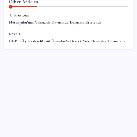
Other Articles
Previous
Netanyahu’nun Yolsuzluk Davasında Duruşma Ertelendi
Next
CHP’li Üyelerden Mesut Özarslan’a Destek Yok: Hesaplar Tutanmadı
SON YAZILAR
BDDK’den yatırım araçlarına yeni çerçeve: Bireysel
limitlerde kurallar sil baştan