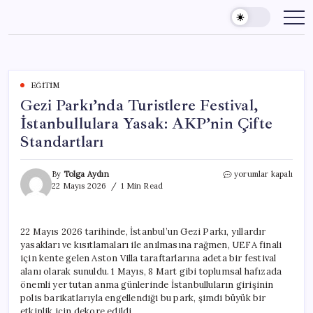
Skip
to
content
EĞITIM
Gezi Parkı’nda Turistlere Festival,
İstanbullulara Yasak: AKP’nin Çifte
Standartları
Gezi
By
Tolga Aydın
yorumlar kapalı
Parkı’nda
22 Mayıs 2026
1 Min Read
Turistlere
Festival,
İstanbullulara
22 Mayıs 2026 tarihinde, İstanbul’un Gezi Parkı, yıllardır
Yasak:
yasakları ve kısıtlamaları ile anılmasına rağmen, UEFA finali
AKP’nin
Çifte
için kente gelen Aston Villa taraftarlarına adeta bir festival
Standartları
alanı olarak sunuldu. 1 Mayıs, 8 Mart gibi toplumsal hafızada
için
önemli yer tutan anma günlerinde İstanbulluların girişinin
polis barikatlarıyla engellendiği bu park, şimdi büyük bir
etkinlik için dekore edildi.