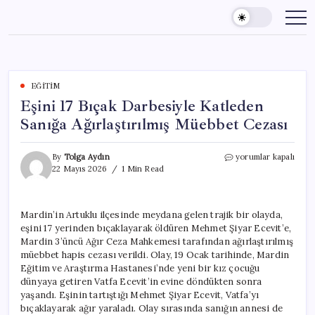
Skip
to
content
EĞITIM
Eşini 17 Bıçak Darbesiyle Katleden
Sanığa Ağırlaştırılmış Müebbet Cezası
Eşini
By
Tolga Aydın
yorumlar kapalı
17
22 Mayıs 2026
1 Min Read
Bıçak
Darbesiyle
Katleden
Mardin’in Artuklu ilçesinde meydana gelen trajik bir olayda,
Sanığa
eşini 17 yerinden bıçaklayarak öldüren Mehmet Şiyar Ecevit’e,
Ağırlaştırılmış
Müebbet
Mardin 3’üncü Ağır Ceza Mahkemesi tarafından ağırlaştırılmış
Cezası
müebbet hapis cezası verildi. Olay, 19 Ocak tarihinde, Mardin
için
Eğitim ve Araştırma Hastanesi’nde yeni bir kız çocuğu
dünyaya getiren Vatfa Ecevit’in evine döndükten sonra
yaşandı. Eşinin tartıştığı Mehmet Şiyar Ecevit, Vatfa’yı
bıçaklayarak ağır yaraladı. Olay sırasında sanığın annesi de