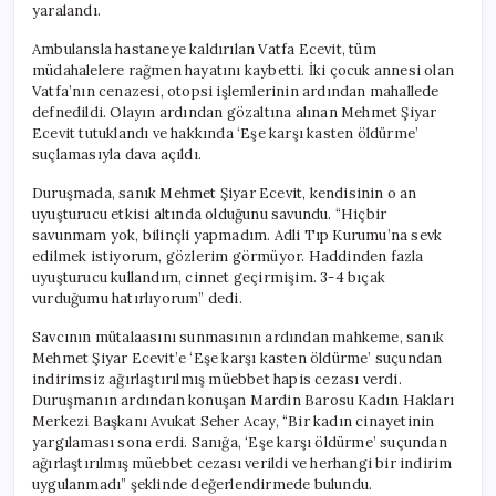
yaralandı.
Ambulansla hastaneye kaldırılan Vatfa Ecevit, tüm
müdahalelere rağmen hayatını kaybetti. İki çocuk annesi olan
Vatfa’nın cenazesi, otopsi işlemlerinin ardından mahallede
defnedildi. Olayın ardından gözaltına alınan Mehmet Şiyar
Ecevit tutuklandı ve hakkında ‘Eşe karşı kasten öldürme’
suçlamasıyla dava açıldı.
Duruşmada, sanık Mehmet Şiyar Ecevit, kendisinin o an
uyuşturucu etkisi altında olduğunu savundu. “Hiçbir
savunmam yok, bilinçli yapmadım. Adli Tıp Kurumu’na sevk
edilmek istiyorum, gözlerim görmüyor. Haddinden fazla
uyuşturucu kullandım, cinnet geçirmişim. 3-4 bıçak
vurduğumu hatırlıyorum” dedi.
Savcının mütalaasını sunmasının ardından mahkeme, sanık
Mehmet Şiyar Ecevit’e ‘Eşe karşı kasten öldürme’ suçundan
indirimsiz ağırlaştırılmış müebbet hapis cezası verdi.
Duruşmanın ardından konuşan Mardin Barosu Kadın Hakları
Merkezi Başkanı Avukat Seher Acay, “Bir kadın cinayetinin
yargılaması sona erdi. Sanığa, ‘Eşe karşı öldürme’ suçundan
ağırlaştırılmış müebbet cezası verildi ve herhangi bir indirim
uygulanmadı” şeklinde değerlendirmede bulundu.