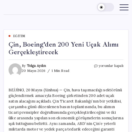
Skip
to
content
EĞITIM
Çin, Boeing’den 200 Yeni Uçak Alımı
Gerçekleştirecek
Çin,
By
Tolga Aydın
yorumlar kapalı
Boeing’den
20 Mayıs 2026
1 Min Read
200
Yeni
Uçak
BEİJİNG, 20 Mayıs (Xinhua) — Çin, hava taşımacılığı sektörünü
Alımı
güçlendirmek amacıyla Boeing şirketinden 200 adet uçak
Gerçekleştirecek
için
satın alacağını açıkladı. Çin Ticaret Bakanlığı’nın bir yetkilisi,
çarşamba günü düzenlenen basın toplantısında, bu alımın
ticari prensipler doğrultusunda gerçekleştirileceğini ve iki
ülke arasında yapılan son ekonomik görüşmelerin sonuçlarına
ışık tuttuğunu belirtti. Aynı zamanda, ABD’nin Çin’e yeterli
miktarda motor ve yedek parça tedarik edeceğini garanti