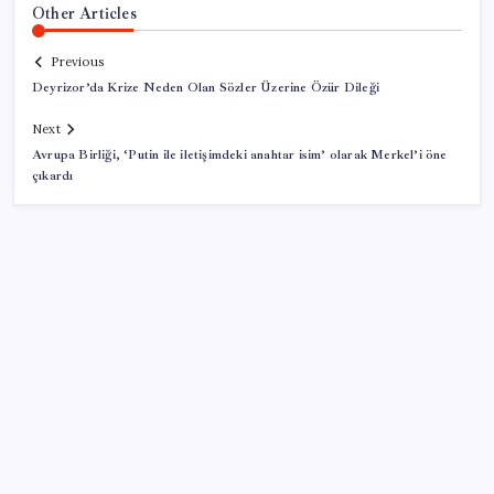
Other Articles
Previous
Deyrizor’da Krize Neden Olan Sözler Üzerine Özür Dileği
Next
Avrupa Birliği, ‘Putin ile iletişimdeki anahtar isim’ olarak Merkel’i öne
çıkardı
SON YAZILAR
2027 Yılına Kadar DRAM ve HBM Stokları Tamamen