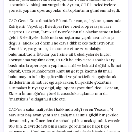
‘zorunluluk’ olduğunu vurguladı. Ayrıca, CHP’li belediyelere
yönelik yapılan operasyonlar da toplantının gündemindeydi.
CAO Genel Koordinatörü Bülent Tezcan, açılış konuşmasında
Eskişehir Tepebaşı Belediyesi’ne yönelik operasyonları
eleştirdi. Tezcan, “Artık Türkiye’de bu tür olaylar sıradan hale
geldi. Belediyeler hakkında soruşturma yapılmasına karşı
değiliz; ancak iki önemli noktaya dikkat çekmek istiyoruz.
Öncelikle, yargının eşit muamele etme zorunluluğu
bulunmaktadır. İktidar partisine ait belediyelerde hiçbir
soruşturma yapılmazken, CHP’li belediyelere sabaha karşı
baskınlarla operasyon yapılması adil ve hukuki değildir. İkinci
olarak, Ceza Muhakemesi Kanunu gereği, kaçma ihtimali
bulunmayan belediye görevlileri ve yöneticilerin çağrılarak
ifadelerinin alınabileceği aşikarken, bu şekilde gözaltına
alınmaları bir yargı değil, algı operasyonudur” dedi. Tezcan,
Ekrem İmamoğlu’na yönelik casusluk suçlamasının da
“mantıksız” olduğunu ifade etti.
CAO’nun saha faaliyetleri hakkında bilgi veren Tezcan, “4
Mayıs’ta başlayan yeni saha çalışmalarımız güçlü bir şekilde
devam ediyor. Önceden de sahadaydık, ancak şimdi 1. evrede
106 bin, 2. evrede 186 bin sandık görevlimizle kapı kapı
çalışıyoruz. Her kapıya giderek vatandaşlarla birebir iletişim