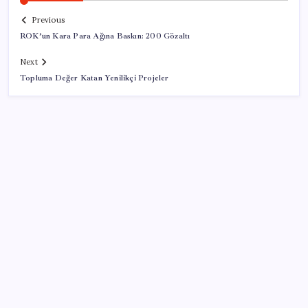
Previous
ROK’un Kara Para Ağına Baskın: 200 Gözaltı
Next
Topluma Değer Katan Yenilikçi Projeler
SON YAZILAR
Apple’ın alışık olmadığı tablo: iPhone 18 öncesi bellek
pazarlığı tersine döndü
‘Birazdan evinize gelecekler’ mesajını görünce