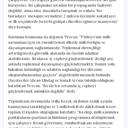
kuruyoruz. Bu çalışmalar sıradan bir propaganda faaliyeti
değildir; amacımız insanlarla tanışmak ve onlara ‘Biz
buradayız’ mesajını vermektir. 2 milyon üyemizle sokaktayız
ve ilk seçimlerde bu kötü gidişatı düzelteceğimize inanıyoruz”
diye konuştu.
Savunma konusuna da değinen Tezcan, “Türkiye’nin milli
savunması için en önemli temel, ülkede milli birliğin ve
dayanışmanın sağlanmasıdır. Toplumsal dirençliliği
artırdığınızda güvenlik alanında da önemli adımlar
atabilirsiniz. İktidarın ‘iç cepheyi güçlendirmek’ dediği şey,
aslında toplumsal dayanışmayı güçlendirmektir. Bunun yolu,
hukukun üstünlüğü ve adaletin sağlandığı bir düzenin
oluşturulmasından geçiyor” değerlendirmesinde bulundu.
Gazeteciler Alican Uludağ ve İsmail Arı’nın tutuklu olduğunu
hatırlatan Tezcan, “Bu tür bir ortamda iç cepheyi
güçlendirmek mümkün değildir” dedi.
Toplantının devamında Atilla Kezek, ekibinin Aralık ayında
kamuoyuna tanıtıldığını ve 3 milletvekili de dahil olmak üzere
toplam 11 kişiden oluştuğunu hatırlattı. “Bu ekip, milli savunma
politikalarını partimizin hükümet programına dönüştürmek
için çalışıyor. Bizim görevimiz, cumhurbaşkanı adayımızın