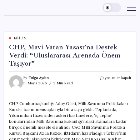
Skip
to
content
EĞITIM
CHP, Mavi Vatan Yasası’na Destek
Verdi: “Uluslararası Arenada Önem
Taşıyor”
CHP,
By
Tolga Aydın
yorumlar kapalı
Mavi
15 Mayıs 2026
2 Min Read
Vatan
Yasası’na
Destek
CHP Cumhurbaşkanlığı Aday Ofisi, Milli Savunma Politikaları
Verdi:
Kurulu, basın mensuplarıyla bir araya geldi. Toplantıda,
“Uluslararası
Arenada
Yıldırımhan füzesinden askeri hastanelere, ‘iç cephe’
Önem
konularından Milli Savunma Bakanlığı’ndaki atamalara kadar
Taşıyor”
birçok önemli mesele ele alındı. CAO Milli Savunma Politika
için
Kurulu Başkanı Atilla Kezek, iktidarın hazırladığı Türkiye’nin
deniz yetki alanlarını belirleyen Mavi Vatan Yasası’nın bir