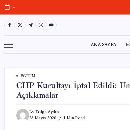
Skip
-
to
content
https://www.facebook.com/
https://twitter.com/
https://t.me/
https://www.instagram.com/
https://youtube.com/
ANA SAYFA
E
EĞITIM
CHP Kurultayı İptal Edildi: U
Açıklamalar
By
Tolga Aydın
23 Mayıs 2026
1 Min Read