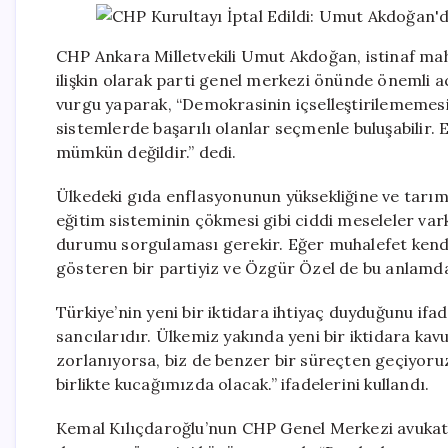
CHP Ankara Milletvekili Umut Akdoğan, istinaf mah
ilişkin olarak parti genel merkezi önünde önemli
vurgu yaparak, “Demokrasinin içselleştirilememesi
sistemlerde başarılı olanlar seçmenle buluşabilir
mümkün değildir.” dedi.
Ülkedeki gıda enflasyonunun yüksekliğine ve tarım
eğitim sisteminin çökmesi gibi ciddi meseleler va
durumu sorgulaması gerekir. Eğer muhalefet kendini
gösteren bir partiyiz ve Özgür Özel de bu anlamda et
Türkiye’nin yeni bir iktidara ihtiyaç duyduğunu i
sancılarıdır. Ülkemiz yakında yeni bir iktidara ka
zorlanıyorsa, biz de benzer bir süreçten geçiyoruz
birlikte kucağımızda olacak.” ifadelerini kullandı.
Kemal Kılıçdaroğlu’nun CHP Genel Merkezi avukatla