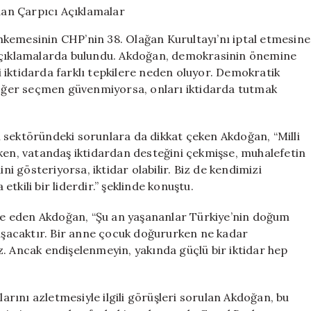
Umut
Akdoğan’dan
kemesinin CHP’nin 38. Olağan Kurultayı’nı iptal etmesine
Çarpıcı
 açıklamalarda bulundu. Akdoğan, demokrasinin önemine
Açıklamalar
 iktidarda farklı tepkilere neden oluyor. Demokratik
için
. Eğer seçmen güvenmiyorsa, onları iktidarda tutmak
 sektöründeki sorunlara da dikkat çeken Akdoğan, “Milli
rken, vatandaş iktidardan desteğini çekmişse, muhalefetin
 gösteriyorsa, iktidar olabilir. Biz de kendimizi
kili bir liderdir.” şeklinde konuştu.
fade eden Akdoğan, “Şu an yaşananlar Türkiye’nin doğum
vuşacaktır. Bir anne çocuk doğururken ne kadar
. Ancak endişelenmeyin, yakında güçlü bir iktidar hep
rını azletmesiyle ilgili görüşleri sorulan Akdoğan, bu