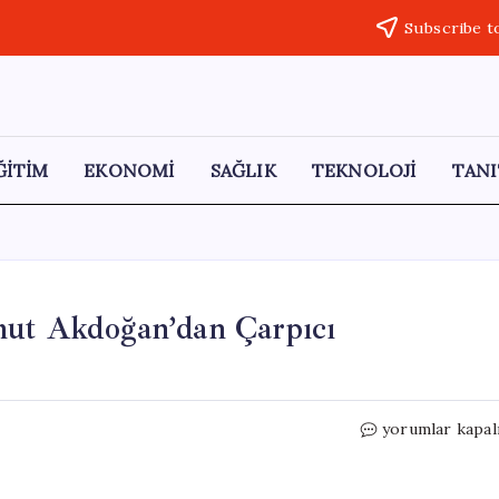
Subscribe t
ĞİTİM
EKONOMİ
SAĞLIK
TEKNOLOJİ
TANI
mut Akdoğan’dan Çarpıcı
CHP
yorumlar kapal
Kurultayı
İptal
Edildi: