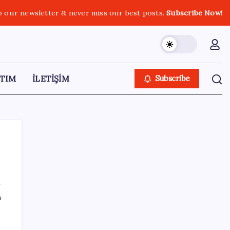
o our newsletter & never miss our best posts.
Subscribe Now!
TIM
İLETİŞİM
Subscribe
SON YAZILAR
ı
Apple’ın alışık olmadığı tablo: iPhone 18
öncesi bellek pazarlığı tersine döndü