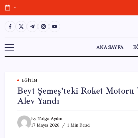
Skip
-
to
content
https://www.facebook.com/
https://twitter.com/
https://t.me/
https://www.instagram.com/
https://youtube.com/
ANA SAYFA
E
EĞITIM
Beyt Şemeş’teki Roket Motoru 
Alev Yandı
By
Tolga Aydın
17 Mayıs 2026
1 Min Read