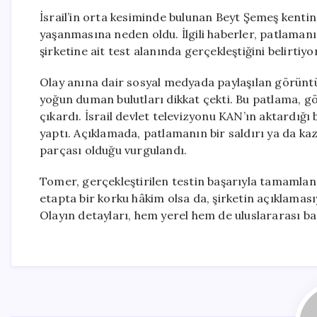
İsrail’in orta kesiminde bulunan Beyt Şemeş kentin
yaşanmasına neden oldu. İlgili haberler, patlama
şirketine ait test alanında gerçekleştiğini belirtiyor
Olay anına dair sosyal medyada paylaşılan görünt
yoğun duman bulutları dikkat çekti. Bu patlama, g
çıkardı. İsrail devlet televizyonu KAN’ın aktardığı b
yaptı. Açıklamada, patlamanın bir saldırı ya da ka
parçası olduğu vurgulandı.
Tomer, gerçekleştirilen testin başarıyla tamamlan
etapta bir korku hâkim olsa da, şirketin açıklamas
Olayın detayları, hem yerel hem de uluslararası ba