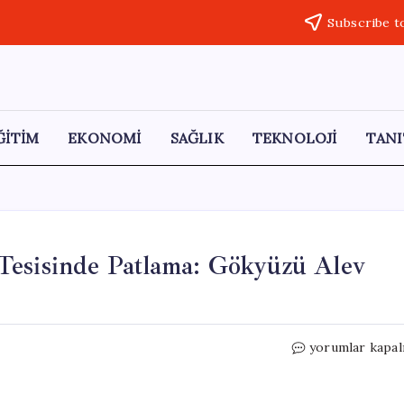
Subscribe t
ĞİTİM
EKONOMİ
SAĞLIK
TEKNOLOJİ
TANI
Tesisinde Patlama: Gökyüzü Alev
Beyt
yorumlar kapal
Şemeş’teki
Roket
Motoru