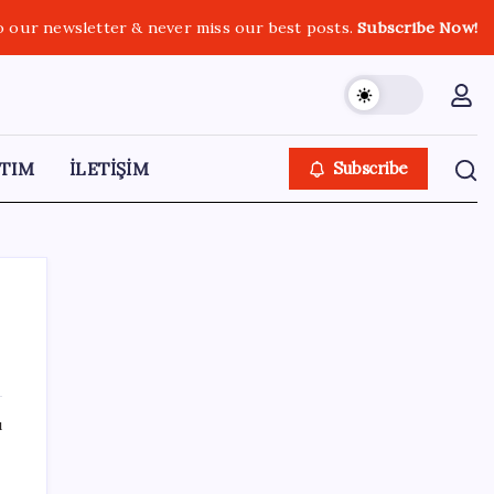
o our newsletter & never miss our best posts.
Subscribe Now!
TIM
İLETİŞİM
Subscribe
SON YAZILAR
ı
12.5 milyon emekli açık kıskacında