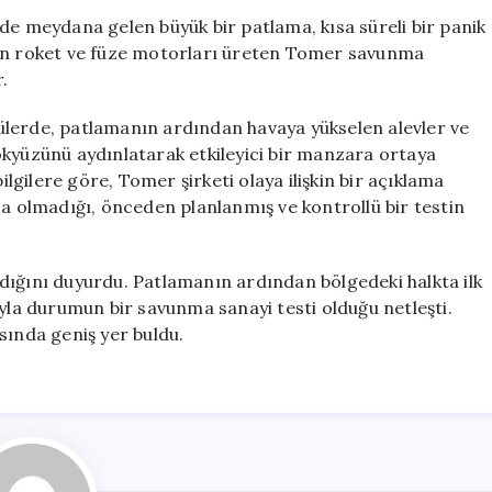
Tesisinde
de meydana gelen büyük bir patlama, kısa süreli bir panik
Patlama:
nın roket ve füze motorları üreten Tomer savunma
Gökyüzü
.
Alev
Alev
ülerde, patlamanın ardından havaya yükselen alevler ve
Yandı
ökyüzünü aydınlatarak etkileyici bir manzara ortaya
için
ilgilere göre, Tomer şirketi olaya ilişkin bir açıklama
za olmadığı, önceden planlanmış ve kontrollü bir testin
dığını duyurdu. Patlamanın ardından bölgedeki halkta ilk
ıyla durumun bir savunma sanayi testi olduğu netleşti.
sında geniş yer buldu.