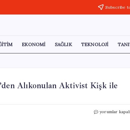
Subscribe t
ĞİTİM
EKONOMİ
SAĞLIK
TEKNOLOJİ
TANI
’den Alıkonulan Aktivist Kişk ile
Avrupa
yorumlar kapal
Parlamentosu’
İsrail’den
Alıkonulan