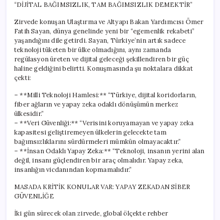
“DİJİTAL BAĞIMSIZLIK, TAM BAĞIMSIZLIK DEMEKTİR”
Zirvede konuşan Ulaştırma ve Altyapı Bakan Yardımcısı Ömer
Fatih Sayan, dünya genelinde yeni bir “egemenlik rekabeti”
yaşandığını dile getirdi. Sayan, Türkiye’nin artık sadece
teknoloji tüketen bir ülke olmadığını, aynı zamanda
regülasyon üreten ve dijital geleceği şekillendiren bir güç
haline geldiğini belirtti. Konuşmasında şu noktalara dikkat
çekti:
– **Milli Teknoloji Hamlesi:** “Türkiye, dijital koridorların,
fiber ağların ve yapay zeka odaklı dönüşümün merkez
ülkesidir.”
– **Veri Güvenliği:** “Verisini koruyamayan ve yapay zeka
kapasitesi geliştiremeyen ülkelerin gelecekte tam
bağımsızlıklarını sürdürmeleri mümkün olmayacaktır.”
– **İnsan Odaklı Yapay Zeka:** “Teknoloji, insanın yerini alan
değil, insanı güçlendiren bir araç olmalıdır. Yapay zeka,
insanlığın vicdanından kopmamalıdır.”
MASADA KRİTİK KONULAR VAR: YAPAY ZEKADAN SİBER
GÜVENLİĞE
İki gün sürecek olan zirvede, global ölçekte rehber