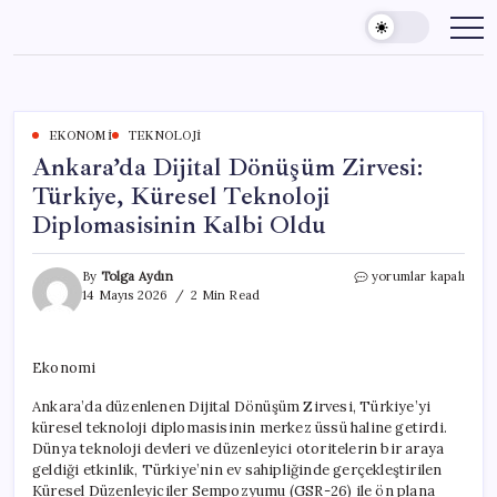
Skip
to
content
EKONOMI
TEKNOLOJI
Ankara’da Dijital Dönüşüm Zirvesi:
Türkiye, Küresel Teknoloji
Diplomasisinin Kalbi Oldu
Ankara’da
By
Tolga Aydın
yorumlar kapalı
Dijital
14 Mayıs 2026
2 Min Read
Dönüşüm
Zirvesi:
Türkiye,
Ekonomi
Küresel
Teknoloji
Ankara’da düzenlenen Dijital Dönüşüm Zirvesi, Türkiye’yi
Diplomasisinin
küresel teknoloji diplomasisinin merkez üssü haline getirdi.
Kalbi
Oldu
Dünya teknoloji devleri ve düzenleyici otoritelerin bir araya
için
geldiği etkinlik, Türkiye’nin ev sahipliğinde gerçekleştirilen
Küresel Düzenleyiciler Sempozyumu (GSR-26) ile ön plana