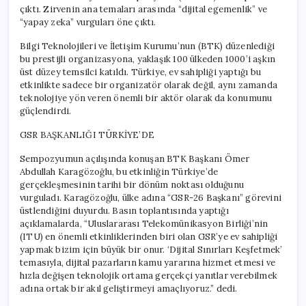
çıktı. Zirvenin ana temaları arasında “dijital egemenlik” ve
“yapay zeka” vurguları öne çıktı.
Bilgi Teknolojileri ve İletişim Kurumu’nun (BTK) düzenlediği
bu prestijli organizasyona, yaklaşık 100 ülkeden 1000’i aşkın
üst düzey temsilci katıldı. Türkiye, ev sahipliği yaptığı bu
etkinlikte sadece bir organizatör olarak değil, aynı zamanda
teknolojiye yön veren önemli bir aktör olarak da konumunu
güçlendirdi.
GSR BAŞKANLIĞI TÜRKİYE’DE
Sempozyumun açılışında konuşan BTK Başkanı Ömer
Abdullah Karagözoğlu, bu etkinliğin Türkiye’de
gerçekleşmesinin tarihi bir dönüm noktası olduğunu
vurguladı. Karagözoğlu, ülke adına “GSR-26 Başkanı” görevini
üstlendiğini duyurdu. Basın toplantısında yaptığı
açıklamalarda, “Uluslararası Telekomünikasyon Birliği’nin
(ITU) en önemli etkinliklerinden biri olan GSR’ye ev sahipliği
yapmak bizim için büyük bir onur. ‘Dijital Sınırları Keşfetmek’
temasıyla, dijital pazarların kamu yararına hizmet etmesi ve
hızla değişen teknolojik ortama gerçekçi yanıtlar verebilmek
adına ortak bir akıl geliştirmeyi amaçlıyoruz.” dedi.