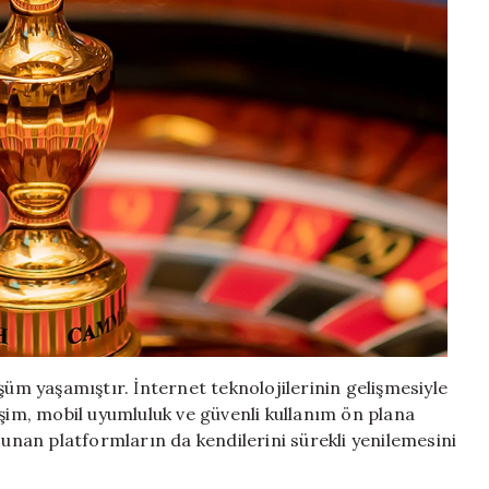
şüm yaşamıştır. İnternet teknolojilerinin gelişmesiyle
erişim, mobil uyumluluk ve güvenli kullanım ön plana
sunan platformların da kendilerini sürekli yenilemesini