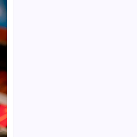
‘Tek çatı altında toplanmalı’ dedi: Akın
Gürlek’ten ‘internet gazeteciliği’ için yasa
sinyali mi?
Ömer Günel’in avukatlarından suç duyurusu:
‘Soruşturmanın gizliliği ihlal edildi’
Butlan yönetiminden dikkat çeken
‘transfer’ yorumu: ‘Demek ki AK Parti,
CHP’ye yaklaştı’
Apple’ın alışık olmadığı tablo: iPhone 18
öncesi bellek pazarlığı tersine döndü
‘Birazdan evinize gelecekler’ mesajını
görünce hayatı karardı
Altın fiyatlarında güçlü yükseliş sürüyor:
Gram, çeyrek ve Cumhuriyet altını bugün
ne kadar oldu? Güncel altın fiyatları 7
Ağustos 2026 Cuma…
Petrol yükseldi: Akaryakıta dev zam geliyor!