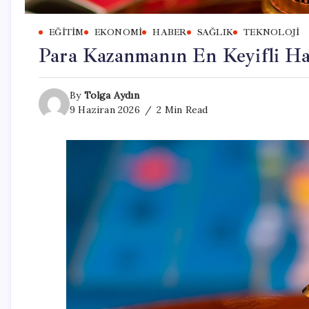
EĞITIM
EKONOMI
HABER
SAĞLIK
TEKNOLOJI
Para Kazanmanın En Keyifli Ha
By
Tolga Aydın
9 Haziran 2026
2 Min Read