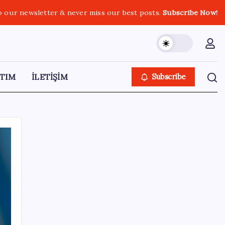
o our newsletter & never miss our best posts.
Subscribe Now!
TIM
İLETİŞİM
Subscribe
SON YAZILAR
BDDK’den yatırım araçlarına yeni çerçeve:
Bireysel limitlerde kurallar sil baştan