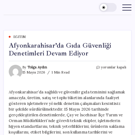
Skip
to
content
EĞITIM
Afyonkarahisar’da Gıda Güvenliği
Denetimleri Devam Ediyor
Afyonkarahisar’da
By
Tolga Aydın
yorumlar kapalı
Gıda
15 Mayıs 2026
1 Min Read
Güvenliği
Denetimleri
Devam
Afyonkarahisar’da sağlıklı ve güvenilir gıda teminini sağlamak
Ediyor
amacıyla, üretim, satış ve toplu tüketim alanlarında faaliyet
için
gösteren işletmelere yönelik denetim çalışmaları kesintisiz
bir şekilde sürdürülmektedir. 15 Mayıs 2026 tarihinde
gerçekleştirilen denetimlerde, Çay ve İscehisar İlçe Tarım ve
Orman Müdürlükleri’nde görevli teknik ekipler, işletmelerin
hijyen standartlarını, teknik yeterliliklerini, ürünlerin saklama
koşullarını, etiket bilgilerini, son kullanma tarihlerini ve