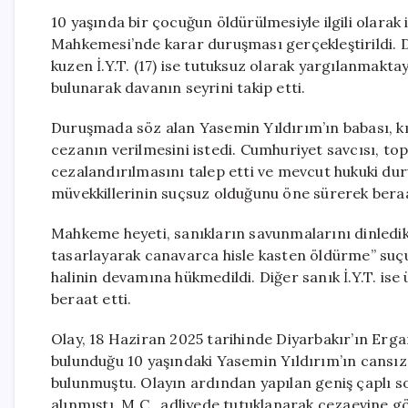
10 yaşında bir çocuğun öldürülmesiyle ilgili olarak
Mahkemesi’nde karar duruşması gerçekleştirildi. D
kuzen İ.Y.T. (17) ise tutuksuz olarak yargılanmakt
bulunarak davanın seyrini takip etti.
Duruşmada söz alan Yasemin Yıldırım’ın babası, kı
cezanın verilmesini istedi. Cumhuriyet savcısı, topl
cezalandırılmasını talep etti ve mevcut hukuki dur
müvekkillerinin suçsuz olduğunu öne sürerek beraat
Mahkeme heyeti, sanıkların savunmalarını dinledik
tasarlayarak canavarca hisle kasten öldürme” suçun
halinin devamına hükmedildi. Diğer sanık İ.Y.T. ise 
beraat etti.
Olay, 18 Haziran 2025 tarihinde Diyarbakır’ın Erga
bulunduğu 10 yaşındaki Yasemin Yıldırım’ın cansız
bulunmuştu. Olayın ardından yapılan geniş çaplı s
alınmıştı. M.Ç., adliyede tutuklanarak cezaevine gön