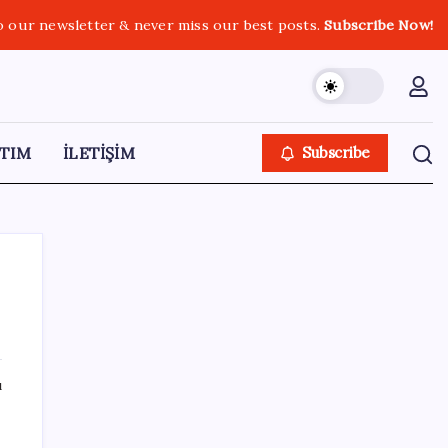
o our newsletter & never miss our best posts.
Subscribe Now!
TIM
İLETİŞİM
Subscribe
SON YAZILAR
ı
Dikenli incir hasadı başladı