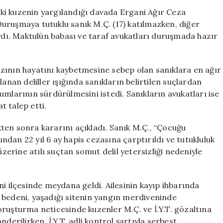
Cinayetinde
 iki kuzenin yargılandığı davada Ergani Ağır Ceza
Kuzenlere
uruşmaya tutuklu sanık M.Ç. (17) katılmazken, diğer
İki
aydı. Maktulün babası ve taraf avukatları duruşmada hazır
Farklı
Ceza
Kararı
zının hayatını kaybetmesine sebep olan sanıklara en ağır
için
anan deliller ışığında sanıkların belirtilen suçlardan
umlarının sürdürülmesini istedi. Sanıkların avukatları ise
 talep etti.
ten sonra kararını açıkladı. Sanık M.Ç., “Çocuğu
dan 22 yıl 6 ay hapis cezasına çarptırıldı ve tutukluluk
üzerine atılı suçtan somut delil yetersizliği nedeniyle
ni ilçesinde meydana geldi. Ailesinin kayıp ihbarında
 bedeni, yaşadığı sitenin yangın merdiveninde
oruşturma neticesinde kuzenler M.Ç. ve İ.Y.T. gözaltına
derilirken, İ.Y.T. adli kontrol şartıyla serbest