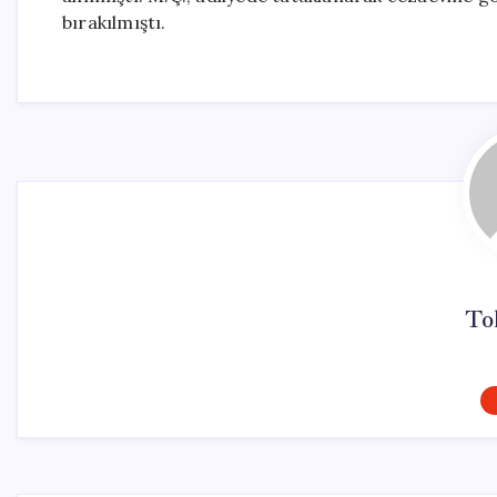
bırakılmıştı.
To