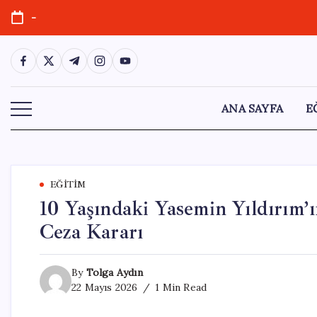
Skip
-
to
content
https://www.facebook.com/
https://twitter.com/
https://t.me/
https://www.instagram.com/
https://youtube.com/
ANA SAYFA
E
EĞITIM
10 Yaşındaki Yasemin Yıldırım’
Ceza Kararı
By
Tolga Aydın
22 Mayıs 2026
1 Min Read