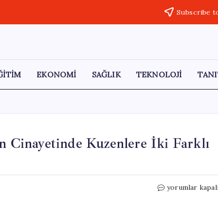
Subscribe t
ĞİTİM
EKONOMİ
SAĞLIK
TEKNOLOJİ
TANI
ın Cinayetinde Kuzenlere İki Farklı
10
yorumlar kapal
Yaşındaki
Yasemin
Yıldırım’ın