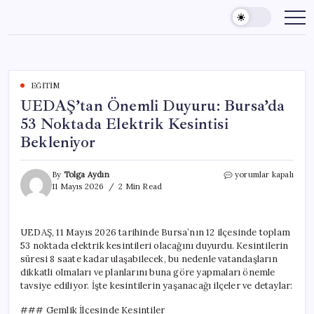
Skip
to
content
EĞITIM
UEDAŞ’tan Önemli Duyuru: Bursa’da
53 Noktada Elektrik Kesintisi
Bekleniyor
UEDAŞ’tan
By
Tolga Aydın
yorumlar kapalı
Önemli
11 Mayıs 2026
2 Min Read
Duyuru:
Bursa’da
53
UEDAŞ, 11 Mayıs 2026 tarihinde Bursa’nın 12 ilçesinde toplam
Noktada
53 noktada elektrik kesintileri olacağını duyurdu. Kesintilerin
Elektrik
Kesintisi
süresi 8 saate kadar ulaşabilecek, bu nedenle vatandaşların
Bekleniyor
dikkatli olmaları ve planlarını buna göre yapmaları önemle
için
tavsiye ediliyor. İşte kesintilerin yaşanacağı ilçeler ve detaylar:
### Gemlik İlçesinde Kesintiler