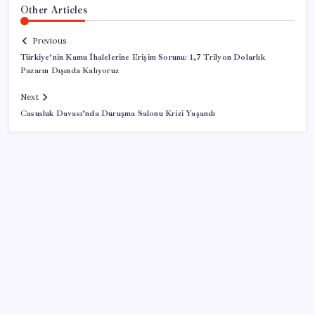
Other Articles
Previous
Türkiye’nin Kamu İhalelerine Erişim Sorunu: 1,7 Trilyon Dolarlık
Pazarın Dışında Kalıyoruz
Next
Casusluk Davası’nda Duruşma Salonu Krizi Yaşandı
SON YAZILAR
Konutlar Ekim 2026’da tamam