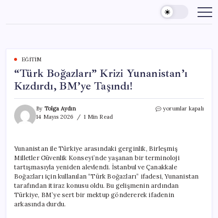
Skip
to
content
EĞITIM
“Türk Boğazları” Krizi Yunanistan’ı
Kızdırdı, BM’ye Taşındı!
“Türk
By
Tolga Aydın
yorumlar kapalı
Boğazları”
14 Mayıs 2026
1 Min Read
Krizi
Yunanistan’ı
Kızdırdı,
Yunanistan ile Türkiye arasındaki gerginlik, Birleşmiş
BM’ye
Milletler Güvenlik Konseyi’nde yaşanan bir terminoloji
Taşındı!
için
tartışmasıyla yeniden alevlendi. İstanbul ve Çanakkale
Boğazları için kullanılan “Türk Boğazları” ifadesi, Yunanistan
tarafından itiraz konusu oldu. Bu gelişmenin ardından
Türkiye, BM’ye sert bir mektup göndererek ifadenin
arkasında durdu.