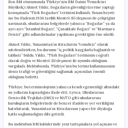
Son BM oturumunda Türkiye’nin BM Daimi Temsilcisi
Büyükelçi Ahmet Yıldız, boğazların güvenliği üzerine yaptığı
konuşmada “Türk Boğazları” terimini kullandı. Yunan heyeti
ise bu ifadenin 1936 tarihli Montrö Sözleşmesi ile çeliştiğini
savunarak, uluslararası belgelerde yalnızca “Boğazlar” ya da
ayrı ayrı “İstanbul Boğazı”, “Çanakkale Boğazı” ve “Marmara
Denizi” gibi adlandırmalar yapılması gerektiğini öne sürdü.
Ahmet Yıldız, Yunanistan’ın itirazlarını “temelsiz” olarak
nitelendirirken, bu durumu “iç politik kaygılarla bağlantılı ve
talihsiz” buldu. Yıldız, “Türk Boğazları” teriminin coğrafi
olarak doğru ve Montrö Sözleşmesi ile uyumlu olduğunu
vurguladı. Mektubunda, Türkiye’nin bu terimi kullanmasının
deniz trafiği ve güvenliğini sağlamak açısından önemli
olduğunu belirtti.
Türkiye, bu terminolojinin yalnızca kendi egemenliği altındaki
su yollarını kapsadığını ifade etti. Ayrıca, Uluslararası
Denizcilik Teşkilatı (IMO) ve NATO gibi uluslararası
kuruluşların belgelerinde de benzer ifadelere yer verildiğini
hatırlatarak, Yunanistan’ın itirazlarının yapıcı bir diyaloğa
katkı sağlamadığını dile getirdi.
Bu mektubun BM kulislerinde yeni tartışmalara yol açması ve