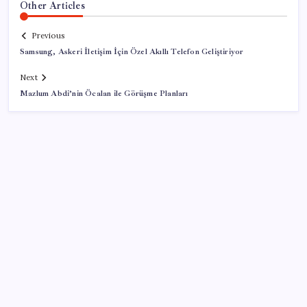
Other Articles
Previous
Samsung, Askeri İletişim İçin Özel Akıllı Telefon Geliştiriyor
Next
Mazlum Abdi’nin Öcalan ile Görüşme Planları
SON YAZILAR
BDDK’den yatırım araçlarına yeni çerçeve: Bireysel
limitlerde kurallar sil baştan