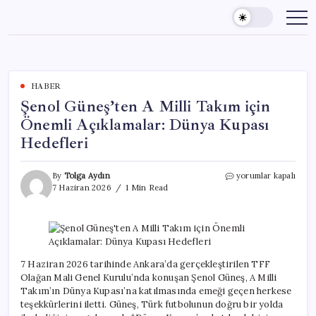
Skip
to
content
HABER
Şenol Güneş’ten A Milli Takım için
Önemli Açıklamalar: Dünya Kupası
Hedefleri
Şenol
By
Tolga Aydın
yorumlar kapalı
Güneş’ten
7 Haziran 2026
1 Min Read
A
Milli
Takım
için
Önemli
Açıklamalar:
7 Haziran 2026 tarihinde Ankara’da gerçekleştirilen TFF
Dünya
Olağan Mali Genel Kurulu’nda konuşan Şenol Güneş, A Milli
Kupası
Takım’ın Dünya Kupası’na katılmasında emeği geçen herkese
Hedefleri
teşekkürlerini iletti. Güneş, Türk futbolunun doğru bir yolda
için