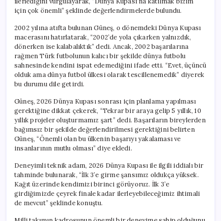
ilerlediğini vurgulayarak, “Dünya Kupası’na katılmak bizim
için çok önemli” şeklinde değerlendirmelerde bulundu.
2002 yılına atıfta bulunan Güneş, o dönemdeki Dünya Kupası
macerasını hatırlatarak, “2002’de yola çıkarken yalnızdık,
dönerken ise kalabalıktık” dedi. Ancak, 2002 başarılarına
rağmen Türk futbolunun kalıcı bir şekilde dünya futbolu
sahnesinde kendini ispat edemediğini ifade etti. “Evet, üçüncü
olduk ama dünya futbol ülkesi olarak tescillenemedik” diyerek
bu durumu dile getirdi.
Güneş, 2026 Dünya Kupası sonrası için planlama yapılması
gerektiğine dikkat çekerek, “Tekrar bir araya gelip 5 yıllık, 10
yıllık projeler oluşturmamız şart” dedi. Başarıların bireylerden
bağımsız bir şekilde değerlendirilmesi gerektiğini belirten
Güneş, “Önemli olan bu ülkenin başarıyı yakalaması ve
insanlarının mutlu olması” diye ekledi.
Deneyimli teknik adam, 2026 Dünya Kupası ile ilgili iddialı bir
tahminde bulunarak, “İlk 3’e girme şansımız oldukça yüksek.
Kağıt üzerinde kendimizi birinci görüyoruz. İlk 3’e
girdiğimizde çeyrek finale kadar ilerleyebileceğimiz ihtimali
de mevcut” şeklinde konuştu.
Milli takımın kadrosunun önemli bir deneyime sahip olduğunu