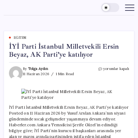
Skip
to
content
EĞITIM
İYİ Parti İstanbul Milletvekili Ersin
Beyaz, AK Parti’ye katılıyor
İYİ
By
Tolga Aydın
yorumlar kapalı
Parti
11 Haziran 2026
1 Min Read
İstanbul
Milletvekili
Ersin
Beyaz,
AK
Parti’ye
İYİ Parti İstanbul Milletvekili Ersin Beyaz, AK Parti’ye katılıyor
katılıyor
Posted on 11 Haziran 2026 by Yusuf Arslan Ankara’nın siyasi
için
gündeminde sıcak gelişmeler yaşanmaya devam ediyor.
Haberler.com Ankara Temsilcisi Şerife Güzel’in edindiği
bilgiye göre; İYİ Parti’nin kurucu il başkanları arasında yer
alan ve mayıs ayında partisinden istifa eden İstanbul