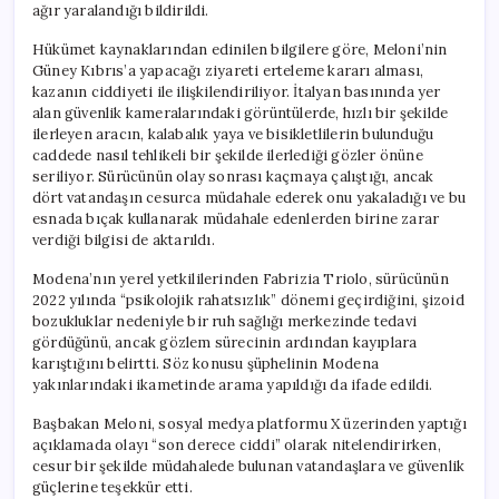
ağır yaralandığı bildirildi.
Hükümet kaynaklarından edinilen bilgilere göre, Meloni’nin
Güney Kıbrıs’a yapacağı ziyareti erteleme kararı alması,
kazanın ciddiyeti ile ilişkilendiriliyor. İtalyan basınında yer
alan güvenlik kameralarındaki görüntülerde, hızlı bir şekilde
ilerleyen aracın, kalabalık yaya ve bisikletlilerin bulunduğu
caddede nasıl tehlikeli bir şekilde ilerlediği gözler önüne
seriliyor. Sürücünün olay sonrası kaçmaya çalıştığı, ancak
dört vatandaşın cesurca müdahale ederek onu yakaladığı ve bu
esnada bıçak kullanarak müdahale edenlerden birine zarar
verdiği bilgisi de aktarıldı.
Modena’nın yerel yetkililerinden Fabrizia Triolo, sürücünün
2022 yılında “psikolojik rahatsızlık” dönemi geçirdiğini, şizoid
bozukluklar nedeniyle bir ruh sağlığı merkezinde tedavi
gördüğünü, ancak gözlem sürecinin ardından kayıplara
karıştığını belirtti. Söz konusu şüphelinin Modena
yakınlarındaki ikametinde arama yapıldığı da ifade edildi.
Başbakan Meloni, sosyal medya platformu X üzerinden yaptığı
açıklamada olayı “son derece ciddi” olarak nitelendirirken,
cesur bir şekilde müdahalede bulunan vatandaşlara ve güvenlik
güçlerine teşekkür etti.