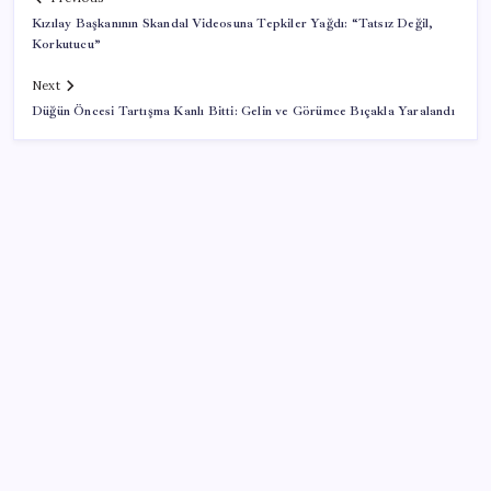
Kızılay Başkanının Skandal Videosuna Tepkiler Yağdı: “Tatsız Değil,
Korkutucu”
Next
Düğün Öncesi Tartışma Kanlı Bitti: Gelin ve Görümce Bıçakla Yaralandı
SON YAZILAR
Konutlar Ekim 2026’da tamam
10 milyarlık borç hal esnafını vurdu
BDDK’den yatırım araçlarına yeni çerçeve: Bireysel