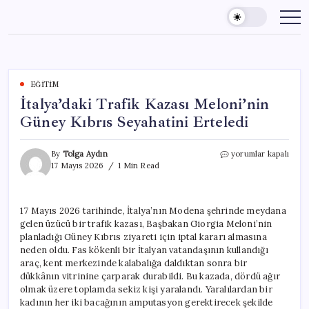
Skip
to
content
EĞITIM
İtalya’daki Trafik Kazası Meloni’nin
Güney Kıbrıs Seyahatini Erteledi
İtalya’daki
By
Tolga Aydın
yorumlar kapalı
Trafik
17 Mayıs 2026
1 Min Read
Kazası
Meloni’nin
Güney
17 Mayıs 2026 tarihinde, İtalya’nın Modena şehrinde meydana
Kıbrıs
gelen üzücü bir trafik kazası, Başbakan Giorgia Meloni’nin
Seyahatini
Erteledi
planladığı Güney Kıbrıs ziyareti için iptal kararı almasına
için
neden oldu. Fas kökenli bir İtalyan vatandaşının kullandığı
araç, kent merkezinde kalabalığa daldıktan sonra bir
dükkânın vitrinine çarparak durabildi. Bu kazada, dördü ağır
olmak üzere toplamda sekiz kişi yaralandı. Yaralılardan bir
kadının her iki bacağının amputasyon gerektirecek şekilde