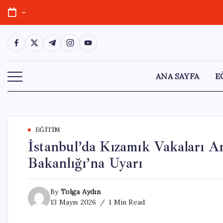
Skip
-
to
content
https://www.facebook.com/
https://twitter.com/
https://t.me/
https://www.instagram.com/
https://youtube.com/
ANA SAYFA
E
EĞITIM
İstanbul’da Kızamık Vakaları A
Bakanlığı’na Uyarı
By
Tolga Aydın
13 Mayıs 2026
1 Min Read