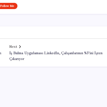
Follow Me
Next
n
İş Bulma Uygulaması LinkedIn, Çalışanlarının %5’ini İşten
Çıkarıyor
Office Lisans Satın Al