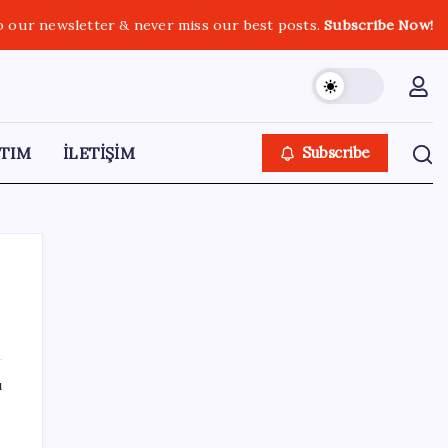
o our newsletter & never miss our best posts.
Subscribe Now!
TIM
İLETİŞİM
Subscribe
SON YAZILAR
ı
Butlan yönetiminden dikkat çeken
‘transfer’ yorumu: ‘Demek ki AK Parti,