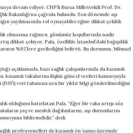
CHP’li
maya devam ediyor. CHP’li Bursa Milletvekili Prof. Dr.
Vekilden
lık Bakanlığı’na çağrıda bulundu. Son dönemde aşı
Sağlık
alığın yayılmasında rol oynayabileceğine dikkat çekildi.
Bakanlığı’na
Uyarı
talık olmasına rağmen, günümüz koşullarında nadir
için
ış dikkat çekiyor. Pala, özellikle İstanbul’daki bağışıklık
rının %92’lere gerilediğini belirtti. Bu durumun, bilimsel
tığı açıklamada, bazı sağlık çalışanlarında da kızamık
nın, kızamık vakalarına ilişkin güncel verileri kamuoyuyla
(DSÖ) veri tabanına son bir yıldır bilgi gönderilmediğini
alık olduğunu hatırlatan Pala, “Eğer bir vaka artışı söz
vakaların yaş ve meslek dağılımlarını, aşı durumlarını
muoyuna bildirmelidir,” dedi.
sağlık profesyonelleri de kızamık ön tanısı üzerinde