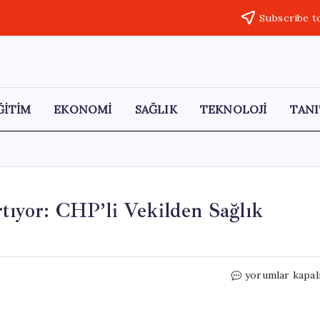
Subscribe t
ĞİTİM
EKONOMİ
SAĞLIK
TEKNOLOJİ
TANI
rtıyor: CHP’li Vekilden Sağlık
İstanbul’da
yorumlar kapal
Kızamık
Vakaları
Artıyor: