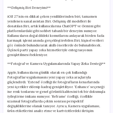
**Gelişmiş Siri Deneyimi**
iOS 27’nin en dikkat çeken yeniliklerinden biri, tamamen
yenilenen sanal asistan Siri. Gelişmiş dil modelleri ile
donatılan Siri, artık kullanıcılarına ChatGPT ve Gemini gibi
platformlardaki gibi sohbet tabanlı bir deneyim sunuyor.
Kullanıcıların doğal dildeki komutlarını anlayarak birden fazla
karmaşık işlemi anında gerçekleştirebilen Siri, kişisel verileri
göz önünde bulundurarak akıllı önerilerde de bulunabilecek.
Üçüncü parti yapay zeka hizmetleriyle entegrasyonun
genişletilmesi bekleniyor.
**Fotoğraf ve Kamera Uygulamalarında Yapay Zeka Desteği**
Apple, kullanıcıların günlük olarak en çok kullandığı
Fotoğraflar uygulamasını yeni yapay zeka araçlarıyla
güçlendirdi. ‘Extend’ özelliği ile fotoğrafların kenarlarında
yeni içerikler eklenip kadraj genişletiliyor. ‘Enhance’ seçeneği
ise renk tonlarını ve genel görüntü kalitesini tek bir dokunuşla
iyileştirme imkanı sunuyor. ‘Reframe’ özelliği, özellikle
uzamsal fotoğraflarda çekim sonrası perspektif
değişikliklerine olanak tanıyor. Ayrıca, Kamera uygulaması,
ürün etiketlerini analiz etme ve kartvizitlerdeki iletişim