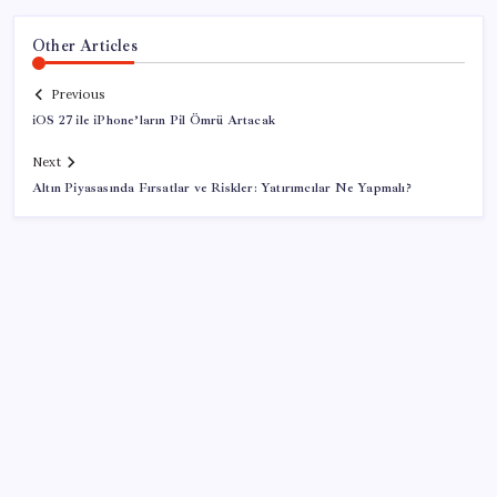
Other Articles
Previous
iOS 27 ile iPhone’ların Pil Ömrü Artacak
Next
Altın Piyasasında Fırsatlar ve Riskler: Yatırımcılar Ne Yapmalı?
SON YAZILAR
Dikenli incir hasadı başladı