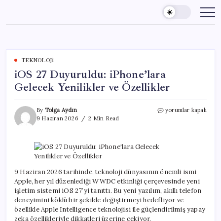
Skip
to
content
TEKNOLOJI
iOS 27 Duyuruldu: iPhone’lara
Gelecek Yenilikler ve Özellikler
iOS
By
Tolga Aydın
yorumlar kapalı
27
9 Haziran 2026
2 Min Read
Duyuruldu:
iPhone’lara
Gelecek
Yenilikler
ve
Özellikler
9 Haziran 2026 tarihinde, teknoloji dünyasının önemli ismi
için
Apple, her yıl düzenlediği WWDC etkinliği çerçevesinde yeni
işletim sistemi iOS 27’yi tanıttı. Bu yeni yazılım, akıllı telefon
deneyimini köklü bir şekilde değiştirmeyi hedefliyor ve
özellikle Apple Intelligence teknolojisi ile güçlendirilmiş yapay
zeka özellikleriyle dikkatleri üzerine çekiyor.