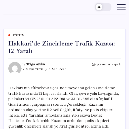
Skip
to
content
EĞITIM
Hakkari’de Zincirleme Trafik Kazası:
12 Yaralı
Hakkari’de
By
Tolga Aydın
yorumlar kapalı
Zincirleme
17 Mayıs 2026
1 Min Read
Trafik
Kazası:
12
Hakkari’nin Yüksekova ilçesinde meydana gelen zincirleme
Yaralı
trafik kazasında 12 kişi yaralandı. Olay, çevre yolu kavşağında,
için
plakaları 34 GZ 2561, 01 ARZ 981 ve 33 DL 895 olan üç hafif
ticari aracın çarpışması sonucu gerçekleşti. Kazanın
ardından olay yerine 112 Acil Sağlık, itfaiye ve polis ekipleri
intikal etti. Yaralılar, ambulanslarla Yüksekova Devlet
Hastanesi’ne kaldırıldı. Kazanın ardından, polis ekipleri
güvenlik önlemleri alarak yol trafiğini kontrol altına aldı.