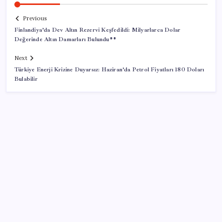
Previous
Finlandiya’da Dev Altın Rezervi Keşfedildi: Milyarlarca Dolar
Değerinde Altın Damarları Bulundu**
Next
Türkiye Enerji Krizine Duyarsız: Haziran’da Petrol Fiyatları 180 Doları
Bulabilir
SON YAZILAR
Konutlar Ekim 2026’da tamam