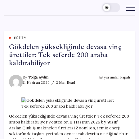
Skip
to
content
EĞITIM
Gökdelen yüksekliğinde devasa vinç
ürettiler: Tek seferde 200 araba
kaldırabiliyor
Gökdelen
By
Tolga Aydın
yorumlar kapalı
yüksekliğinde
11 Haziran 2026
2 Min Read
devasa
vinç
ürettiler:
Tek
seferde
200
Gökdelen yüksekliğinde devasa vinç ürettiler: Tek seferde 200
araba
araba kaldırabiliyor Posted on 11 Haziran 2026 by Yusuf
kaldırabiliyor
Arslan Çinli iş makineleri üreticisi Zoomlion, temiz enerji
için
sektöründe taşları yerinden oynatacak devrim niteliğinde bir