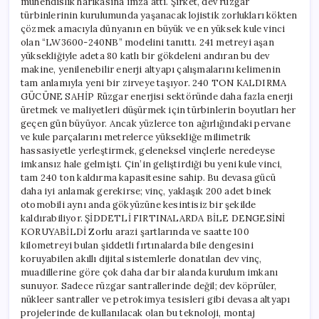
mühendislik harikasına imza attı. Şirket, dev rüzgar
türbinlerinin kurulumunda yaşanacak lojistik zorlukları kökten
çözmek amacıyla dünyanın en büyük ve en yüksek kule vinci
olan “LW3600-240NB” modelini tanıttı. 241 metreyi aşan
yüksekliğiyle adeta 80 katlı bir gökdeleni andıran bu dev
makine, yenilenebilir enerji altyapı çalışmalarını kelimenin
tam anlamıyla yeni bir zirveye taşıyor. 240 TON KALDIRMA
GÜCÜNE SAHİP Rüzgar enerjisi sektöründe daha fazla enerji
üretmek ve maliyetleri düşürmek için türbinlerin boyutları her
geçen gün büyüyor. Ancak yüzlerce ton ağırlığındaki pervane
ve kule parçalarını metrelerce yüksekliğe milimetrik
hassasiyetle yerleştirmek, geleneksel vinçlerle neredeyse
imkansız hale gelmişti. Çin’in geliştirdiği bu yeni kule vinci,
tam 240 ton kaldırma kapasitesine sahip. Bu devasa gücü
daha iyi anlamak gerekirse; vinç, yaklaşık 200 adet binek
otomobili aynı anda gökyüzüne kesintisiz bir şekilde
kaldırabiliyor. ŞİDDETLİ FIRTINALARDA BİLE DENGESİNİ
KORUYABİLDİ Zorlu arazi şartlarında ve saatte 100
kilometreyi bulan şiddetli fırtınalarda bile dengesini
koruyabilen akıllı dijital sistemlerle donatılan dev vinç,
muadillerine göre çok daha dar bir alanda kurulum imkanı
sunuyor. Sadece rüzgar santrallerinde değil; dev köprüler,
nükleer santraller ve petrokimya tesisleri gibi devasa altyapı
projelerinde de kullanılacak olan bu teknoloji, montaj