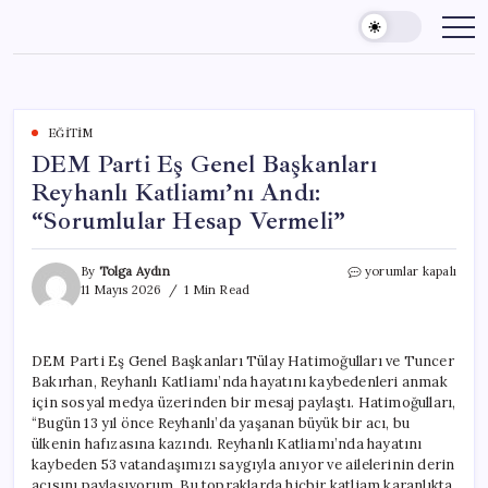
Skip
to
content
EĞITIM
DEM Parti Eş Genel Başkanları
Reyhanlı Katliamı’nı Andı:
“Sorumlular Hesap Vermeli”
DEM
By
Tolga Aydın
yorumlar kapalı
Parti
11 Mayıs 2026
1 Min Read
Eş
Genel
Başkanları
DEM Parti Eş Genel Başkanları Tülay Hatimoğulları ve Tuncer
Reyhanlı
Bakırhan, Reyhanlı Katliamı’nda hayatını kaybedenleri anmak
Katliamı’nı
Andı:
için sosyal medya üzerinden bir mesaj paylaştı. Hatimoğulları,
“Sorumlular
“Bugün 13 yıl önce Reyhanlı’da yaşanan büyük bir acı, bu
Hesap
ülkenin hafızasına kazındı. Reyhanlı Katliamı’nda hayatını
Vermeli”
kaybeden 53 vatandaşımızı saygıyla anıyor ve ailelerinin derin
için
acısını paylaşıyorum. Bu topraklarda hiçbir katliam karanlıkta