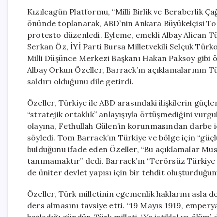
Kızılcagün Platformu, “Milli Birlik ve Beraberlik Ça
önünde toplanarak, ABD’nin Ankara Büyükelçisi To
protesto düzenledi. Eyleme, emekli Albay Alican T
Serkan Öz, İYİ Parti Bursa Milletvekili Selçuk Tür
Milli Düşünce Merkezi Başkanı Hakan Paksoy gibi ön
Albay Orkun Özeller, Barrack’ın açıklamalarının Tü
saldırı olduğunu dile getirdi.
Özeller, Türkiye ile ABD arasındaki ilişkilerin güçl
“stratejik ortaklık” anlayışıyla örtüşmediğini vur
olayına, Fethullah Gülen’in korunmasından darbe id
söyledi. Tom Barrack’ın Türkiye ve bölge için “gü
bulduğunu ifade eden Özeller, “Bu açıklamalar Mus
tanımamaktır” dedi. Barrack’ın “Terörsüz Türkiye s
de üniter devlet yapısı için bir tehdit oluşturduğu
Özeller, Türk milletinin egemenlik haklarını asla
ders almasını tavsiye etti. “19 Mayıs 1919, empery