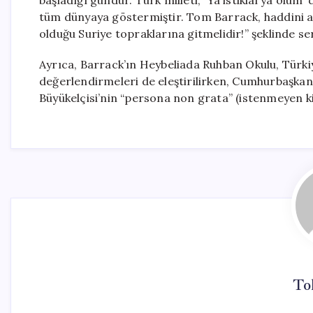
başladığı gündür. Türk milleti, ‘Ya istiklal ya ölü
tüm dünyaya göstermiştir. Tom Barrack, haddini aş
olduğu Suriye topraklarına gitmelidir!” şeklinde ser
Ayrıca, Barrack’ın Heybeliada Ruhban Okulu, Türkiye
değerlendirmeleri de eleştirilirken, Cumhurbaşka
Büyükelçisi’nin “persona non grata” (istenmeyen kişi
To