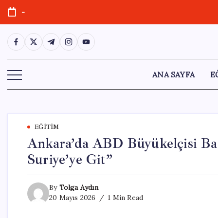
Skip
-
to
content
https://www.facebook.com/
https://twitter.com/
https://t.me/
https://www.instagram.com/
https://youtube.com/
ANA SAYFA
E
EĞITIM
Ankara’da ABD Büyükelçisi Bar
Suriye’ye Git”
By
Tolga Aydın
20 Mayıs 2026
1 Min Read