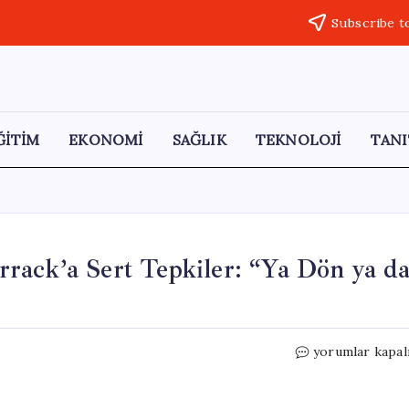
Subscribe t
ĞİTİM
EKONOMİ
SAĞLIK
TEKNOLOJİ
TANI
rack’a Sert Tepkiler: “Ya Dön ya d
Ankara’da
yorumlar kapal
ABD
Büyükelçisi
Barrack’a