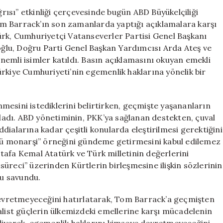
Sert
ğrısı” etkinliği çerçevesinde bugün ABD Büyükelçiliği
Tepkiler:
m Barrack’ın son zamanlarda yaptığı açıklamalara karşı
“Ya
ürk, Cumhuriyetçi Vatanseverler Partisi Genel Başkanı
Dön
koğlu, Doğru Parti Genel Başkan Yardımcısı Arda Ateş ve
ya
emli isimler katıldı. Basın açıklamasını okuyan emekli
da
rkiye Cumhuriyeti’nin egemenlik haklarına yönelik bir
Suriye’ye
Git”
için
enmesini istediklerini belirtirken, geçmişte yaşananların
guladı. ABD yönetiminin, PKK’ya sağlanan destekten, çuval
dialarına kadar çeşitli konularda eleştirilmesi gerektiğini
çlü monarşi” örneğini gündeme getirmesini kabul edilemez
tafa Kemal Atatürk ve Türk milletinin değerlerini
üreci” üzerinden Kürtlerin birleşmesine ilişkin sözlerinin
nu savundu.
 devretmeyeceğini hatırlatarak, Tom Barrack’a geçmişten
alist güçlerin ülkemizdeki emellerine karşı mücadelenin