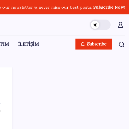
o our newsletter & never miss our best posts.
Subscribe Now!
TIM
İLETİŞİM
Subscribe
a
SON YAZILAR
ı
2027 Yılına Kadar DRAM ve HBM Stokları
Tamamen Tükendi