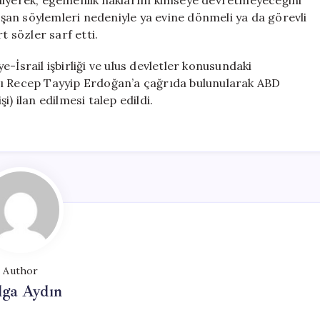
m’ diyerek, egemenlik haklarını kimseye devretmeyeceğini
an söylemleri nedeniyle ya evine dönmeli ya da görevli
t sözler sarf etti.
-İsrail işbirliği ve ulus devletler konusundaki
nı Recep Tayyip Erdoğan’a çağrıda bulunularak ABD
) ilan edilmesi talep edildi.
Author
lga Aydın